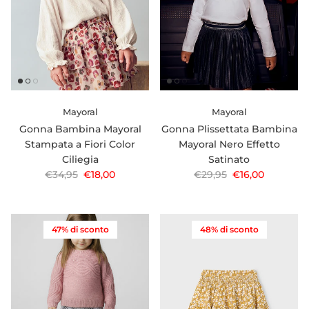
Mayoral
Mayoral
Gonna Bambina Mayoral
Gonna Plissettata Bambina
Stampata a Fiori Color
Mayoral Nero Effetto
Ciliegia
Satinato
Prezzo normale
Prezzo di vendita
Prezzo normale
Prezzo di vendi
€34,95
€18,00
€29,95
€16,00
47% di sconto
48% di sconto