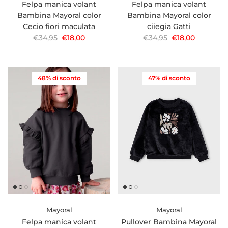
Felpa manica volant
Felpa manica volant
Bambina Mayoral color
Bambina Mayoral color
Cecio fiori maculata
ciiegia Gatti
Prezzo normale
Prezzo di vendita
Prezzo normale
Prezzo di vendi
€34,95
€18,00
€34,95
€18,00
48% di sconto
47% di sconto
Mayoral
Mayoral
Felpa manica volant
Pullover Bambina Mayoral