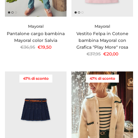
Mayoral
Mayoral
Pantalone cargo bambina
Vestito Felpa in Cotone
Mayoral color Salvia
bambina Mayoral con
Prezzo normale
Prezzo di vendita
€36,95
€19,50
Grafica "Play More" rosa
Prezzo normale
Prezzo di vendi
€37,95
€20,00
47% di sconto
47% di sconto