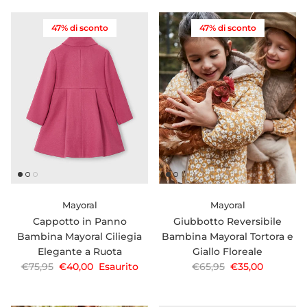
47% di sconto
47% di sconto
Mayoral
Mayoral
Cappotto in Panno
Giubbotto Reversibile
Bambina Mayoral Ciliegia
Bambina Mayoral Tortora e
Elegante a Ruota
Giallo Floreale
Prezzo normale
Prezzo di vendita
Prezzo normale
Prezzo di vendi
€75,95
€40,00
Esaurito
€65,95
€35,00