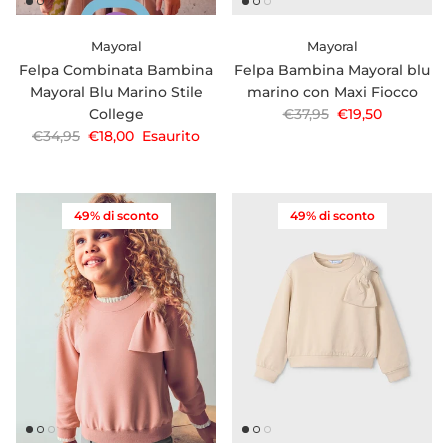
Mayoral
Mayoral
Felpa Combinata Bambina
Felpa Bambina Mayoral blu
Mayoral Blu Marino Stile
marino con Maxi Fiocco
Prezzo normale
Prezzo di vendi
College
€37,95
€19,50
Prezzo normale
Prezzo di vendita
€34,95
€18,00
Esaurito
49% di sconto
49% di sconto