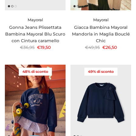
Mayoral
Mayoral
Gonna Jeans Plissettata
Giacca Bambina Mayoral
Bambina Mayoral Blu Scuro
Mandorla in Maglia Bouclé
con Cintura caramello
Chic
Prezzo normale
Prezzo di vendita
Prezzo normale
Prezzo di vendi
€36,95
€19,50
€49,95
€26,50
48% di sconto
49% di sconto