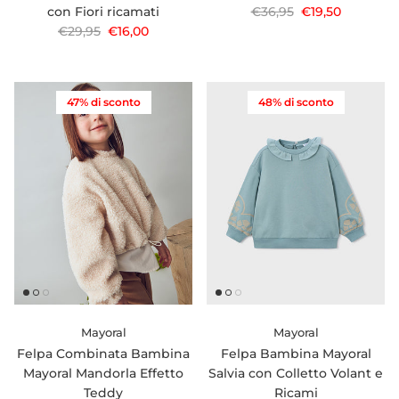
Prezzo normale
Prezzo di vendi
con Fiori ricamati
€36,95
€19,50
Prezzo normale
Prezzo di vendita
€29,95
€16,00
47% di sconto
48% di sconto
Mayoral
Mayoral
Felpa Combinata Bambina
Felpa Bambina Mayoral
Mayoral Mandorla Effetto
Salvia con Colletto Volant e
Teddy
Ricami