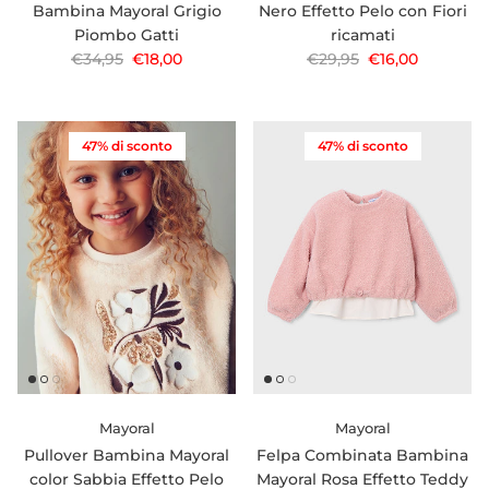
Bambina Mayoral Grigio
Nero Effetto Pelo con Fiori
Piombo Gatti
ricamati
Prezzo normale
Prezzo di vendita
Prezzo normale
Prezzo di vendi
€34,95
€18,00
€29,95
€16,00
47% di sconto
47% di sconto
Mayoral
Mayoral
Pullover Bambina Mayoral
Felpa Combinata Bambina
color Sabbia Effetto Pelo
Mayoral Rosa Effetto Teddy