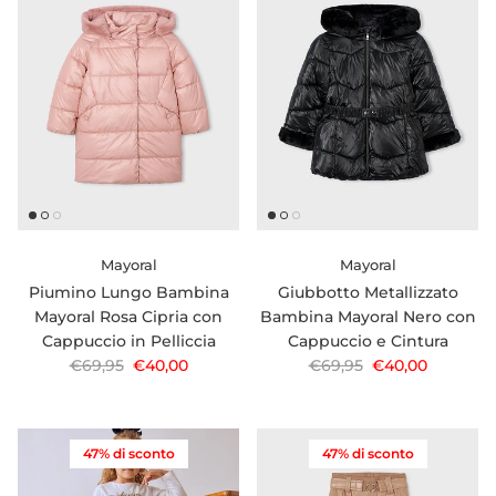
Mayoral
Mayoral
Piumino Lungo Bambina
Giubbotto Metallizzato
Mayoral Rosa Cipria con
Bambina Mayoral Nero con
Cappuccio in Pelliccia
Cappuccio e Cintura
Prezzo normale
Prezzo di vendita
Prezzo normale
Prezzo di vendi
€69,95
€40,00
€69,95
€40,00
47% di sconto
47% di sconto