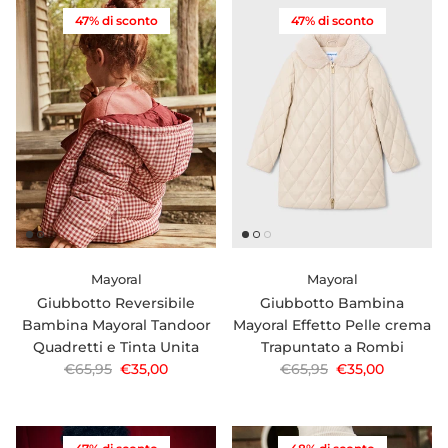
47% di sconto
47% di sconto
Mayoral
Mayoral
Giubbotto Reversibile
Giubbotto Bambina
Bambina Mayoral Tandoor
Mayoral Effetto Pelle crema
Quadretti e Tinta Unita
Trapuntato a Rombi
Prezzo normale
Prezzo di vendita
Prezzo normale
Prezzo di vendi
€65,95
€35,00
€65,95
€35,00