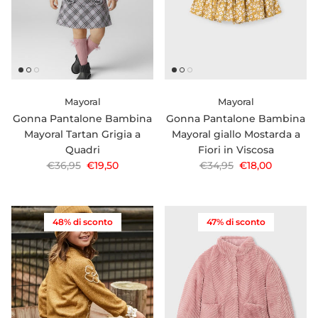
Mayoral
Mayoral
Gonna Pantalone Bambina
Gonna Pantalone Bambina
Mayoral Tartan Grigia a
Mayoral giallo Mostarda a
Quadri
Fiori in Viscosa
Prezzo normale
Prezzo di vendita
Prezzo normale
Prezzo di vendi
€36,95
€19,50
€34,95
€18,00
48% di sconto
47% di sconto