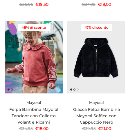
Prezzo normale
Prezzo di vendita
Prezzo normale
Prezzo di vendi
€36,95
€19,50
€34,95
€18,00
48% di sconto
47% di sconto
Mayoral
Mayoral
Felpa Bambina Mayoral
Giacca Felpa Bambina
Tandoor con Colletto
Mayoral Soffice con
Volant e Ricami
Cappuccio Nero
Prezzo normale
Prezzo di vendita
Prezzo normale
Prezzo di vendi
€34,95
€18,00
€39,95
€21,00