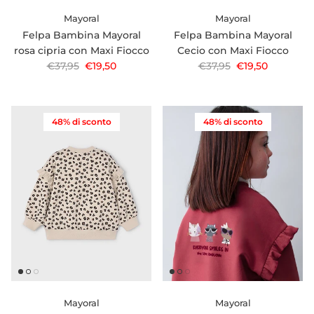
Mayoral
Mayoral
Felpa Bambina Mayoral
Felpa Bambina Mayoral
rosa cipria con Maxi Fiocco
Cecio con Maxi Fiocco
Prezzo normale
Prezzo di vendita
Prezzo normale
Prezzo di vendi
€37,95
€19,50
€37,95
€19,50
48% di sconto
48% di sconto
Mayoral
Mayoral