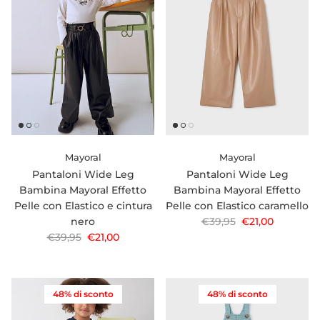
Mayoral
Mayoral
Pantaloni Wide Leg
Pantaloni Wide Leg
Bambina Mayoral Effetto
Bambina Mayoral Effetto
Pelle con Elastico e cintura
Pelle con Elastico caramello
Prezzo normale
Prezzo di vendi
nero
€39,95
€21,00
Prezzo normale
Prezzo di vendita
€39,95
€21,00
48% di sconto
48% di sconto