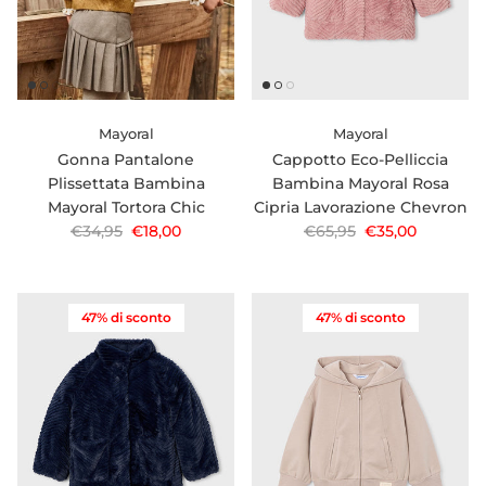
Mayoral
Mayoral
Gonna Pantalone
Cappotto Eco-Pelliccia
Plissettata Bambina
Bambina Mayoral Rosa
Mayoral Tortora Chic
Cipria Lavorazione Chevron
Prezzo normale
Prezzo di vendita
Prezzo normale
Prezzo di vendi
€34,95
€18,00
€65,95
€35,00
47% di sconto
47% di sconto