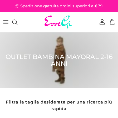
Passa ai contenuti
📦 Spedizione gratuita ordini superiori a €79!
Account
Car
OUTLET BAMBINA MAYORAL 2-16
ANNI
Filtra la taglia desiderata per una ricerca più
rapida