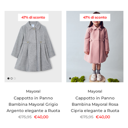
47% di sconto
47% di sconto
Mayoral
Mayoral
Cappotto in Panno
Cappotto in Panno
Bambina Mayoral Grigio
Bambina Mayoral Rosa
Argento elegante a Ruota
Cipria elegante a Ruota
Prezzo normale
Prezzo di vendita
Prezzo normale
Prezzo di vendi
€75,95
€40,00
€75,95
€40,00