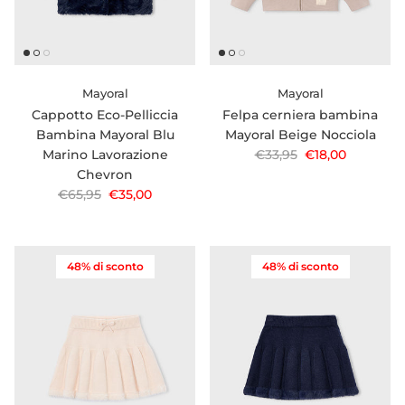
Mayoral
Mayoral
Cappotto Eco-Pelliccia
Felpa cerniera bambina
Bambina Mayoral Blu
Mayoral Beige Nocciola
Prezzo normale
Prezzo di vendi
Marino Lavorazione
€33,95
€18,00
Chevron
Prezzo normale
Prezzo di vendita
€65,95
€35,00
48% di sconto
48% di sconto