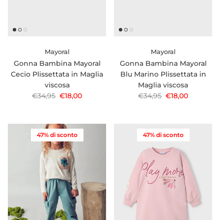
Mayoral
Mayoral
Gonna Bambina Mayoral
Gonna Bambina Mayoral
Cecio Plissettata in Maglia
Blu Marino Plissettata in
viscosa
Maglia viscosa
Prezzo normale
Prezzo di vendita
Prezzo normale
Prezzo di vendi
€34,95
€18,00
€34,95
€18,00
47% di sconto
47% di sconto