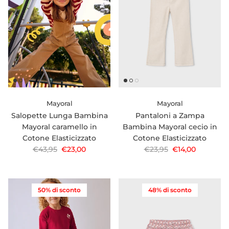
Mayoral
Mayoral
Salopette Lunga Bambina
Pantaloni a Zampa
Mayoral caramello in
Bambina Mayoral cecio in
Cotone Elasticizzato
Cotone Elasticizzato
Prezzo normale
Prezzo di vendita
Prezzo normale
Prezzo di vendi
€43,95
€23,00
€23,95
€14,00
50% di sconto
48% di sconto