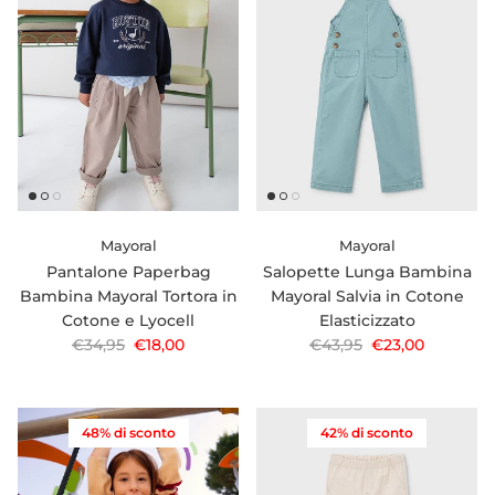
Mayoral
Mayoral
Pantalone Paperbag
Salopette Lunga Bambina
Bambina Mayoral Tortora in
Mayoral Salvia in Cotone
Cotone e Lyocell
Elasticizzato
Prezzo normale
Prezzo di vendita
Prezzo normale
Prezzo di vendi
€34,95
€18,00
€43,95
€23,00
48% di sconto
42% di sconto