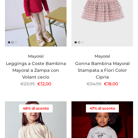
Mayoral
Mayoral
Leggings a Coste Bambina
Gonna Bambina Mayoral
Mayoral a Zampa con
Stampata a Fiori Color
Volant cecio
Cipria
Prezzo normale
Prezzo di vendita
Prezzo normale
Prezzo di vendi
€23,95
€12,00
€34,95
€18,00
48% di sconto
47% di sconto