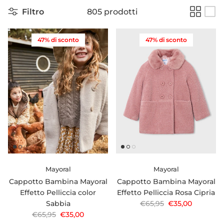
Filtro
805 prodotti
47% di sconto
47% di sconto
Mayoral
Mayoral
Cappotto Bambina Mayoral
Cappotto Bambina Mayoral
Effetto Pelliccia color
Effetto Pelliccia Rosa Cipria
Prezzo normale
Prezzo di vendi
Sabbia
€65,95
€35,00
Prezzo normale
Prezzo di vendita
€65,95
€35,00