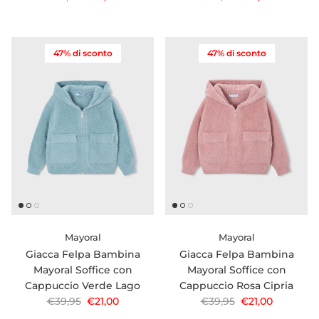
47% di sconto
47% di sconto
Mayoral
Mayoral
Giacca Felpa Bambina
Giacca Felpa Bambina
Mayoral Soffice con
Mayoral Soffice con
Cappuccio Verde Lago
Cappuccio Rosa Cipria
Prezzo normale
Prezzo di vendita
Prezzo normale
Prezzo di vendi
€39,95
€21,00
€39,95
€21,00