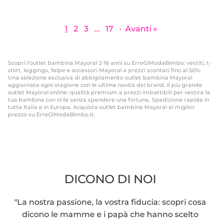
1
2
3
…
17
·
Avanti »
Scopri l'outlet bambina Mayoral 2-16 anni su ErreGiModaBimbo: vestiti, t-
shirt, leggings, felpe e accessori Mayoral a prezzi scontati fino al 50%.
Una selezione esclusiva di abbigliamento outlet bambina Mayoral
aggiornata ogni stagione con le ultime novità del brand. Il più grande
outlet Mayoral online: qualità premium a prezzi imbattibili per vestire la
tua bambina con stile senza spendere una fortuna. Spedizione rapida in
tutta Italia e in Europa. Acquista outlet bambina Mayoral al miglior
prezzo su ErreGiModaBimbo.it.
DICONO DI NOI
"La nostra passione, la vostra fiducia: scopri cosa
dicono le mamme e i papà che hanno scelto