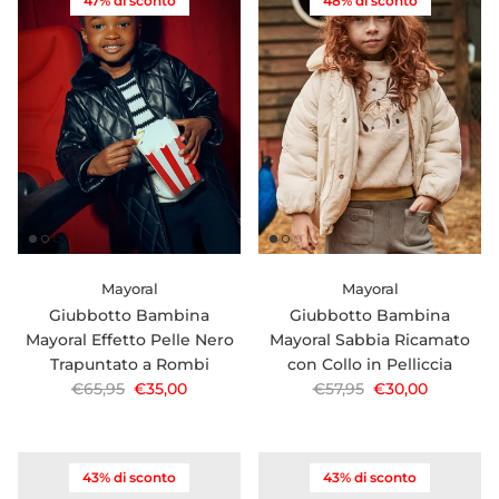
47% di sconto
48% di sconto
Mayoral
Mayoral
Giubbotto Bambina
Giubbotto Bambina
Mayoral Effetto Pelle Nero
Mayoral Sabbia Ricamato
Trapuntato a Rombi
con Collo in Pelliccia
Prezzo normale
Prezzo di vendita
Prezzo normale
Prezzo di vendi
€65,95
€35,00
€57,95
€30,00
43% di sconto
43% di sconto