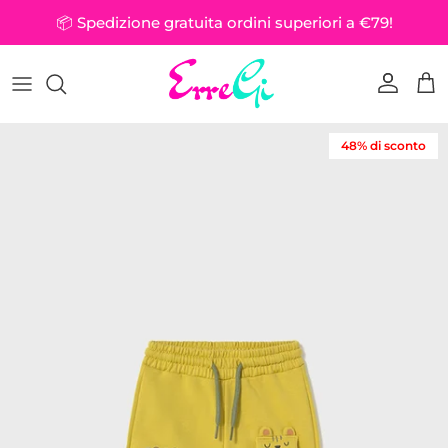
Passa ai contenuti
📦 Spedizione gratuita ordini superiori a €79!
Account
Car
Passa alle informazioni sul prodotto
48% di sconto