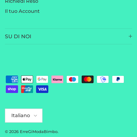
Richiedi Reso
Il tuo Account
SU DI NOI
Lingua
Italiano
© 2026
ErreGiModaBimbo
.