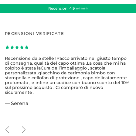
Recensioni 4,9 ⭐⭐⭐⭐⭐
RECENSIONI VERIFICATE
Recensione da 5 stelle !Pacco arrivato nel giusto tempo
di consegna, qualità del capo ottima .La cosa che mi ha
colpito è stata laCura dell’imballaggio , scatola
personalizzata ,giacchino da cerimonia bimbo con
stampella e cellofan di protezione , capo delicatamente
profumato , e infine un codice con buono sconto del 10%
sul prossimo acquisto . Ci comprerò di nuovo
sicuramente .
— Serena
Indietro
Avanti