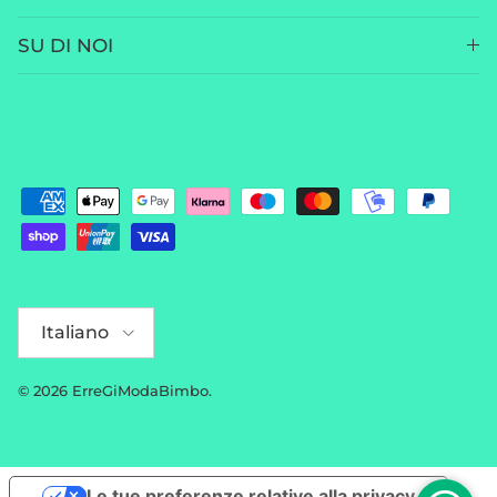
SU DI NOI
Lingua
Italiano
© 2026
ErreGiModaBimbo
.
Le tue preferenze relative alla privacy