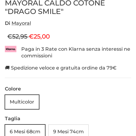
MAYORAL CALDO COTONE
"DRAGO SMILE"
Di
Mayoral
Prezzo normale
Prezzo di vendita
€52,95
€25,00
Paga in 3 Rate con Klarna senza interessi ne
commissioni
🚚 Spedizione veloce e gratuita ordine da 79€
Colore
Multicolor
Taglia
6 Mesi 68cm
9 Mesi 74cm