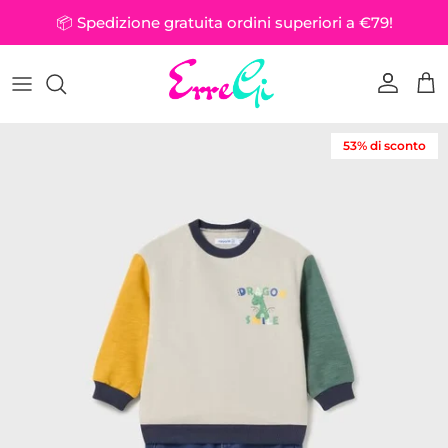
Passa ai contenuti
📦 Spedizione gratuita ordini superiori a €79!
Account
Car
Passa alle informazioni sul prodotto
53% di sconto