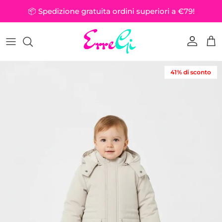
Passa ai contenuti
📦 Spedizione gratuita ordini superiori a €79!
Account
Car
Passa alle informazioni sul prodotto
41% di sconto