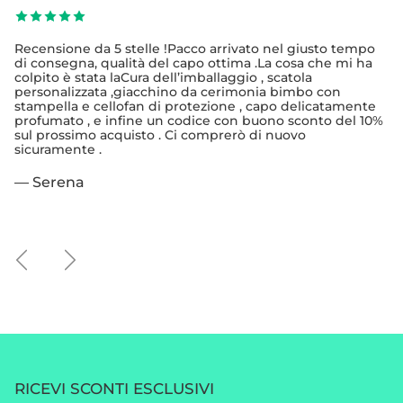
Recensione da 5 stelle !Pacco arrivato nel giusto tempo
di consegna, qualità del capo ottima .La cosa che mi ha
colpito è stata laCura dell’imballaggio , scatola
personalizzata ,giacchino da cerimonia bimbo con
stampella e cellofan di protezione , capo delicatamente
profumato , e infine un codice con buono sconto del 10%
sul prossimo acquisto . Ci comprerò di nuovo
sicuramente .
— Serena
Indietro
Avanti
RICEVI SCONTI ESCLUSIVI