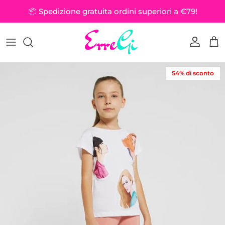
Passa ai contenuti
📦 Spedizione gratuita ordini superiori a €79!
Account
Car
Passa alle informazioni sul prodotto
54% di sconto