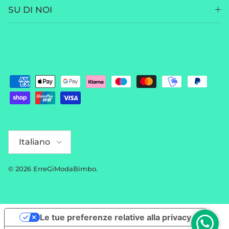
SU DI NOI
Lingua
Italiano
© 2026
ErreGiModaBimbo
.
Le tue preferenze relative alla privacy