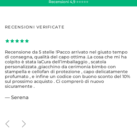
Recensioni 4,9 ⭐⭐⭐⭐⭐
RECENSIONI VERIFICATE
Recensione da 5 stelle !Pacco arrivato nel giusto tempo
di consegna, qualità del capo ottima .La cosa che mi ha
colpito è stata laCura dell’imballaggio , scatola
personalizzata ,giacchino da cerimonia bimbo con
stampella e cellofan di protezione , capo delicatamente
profumato , e infine un codice con buono sconto del 10%
sul prossimo acquisto . Ci comprerò di nuovo
sicuramente .
— Serena
Indietro
Avanti